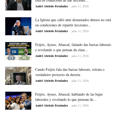
está en condicións de dar leccións...
André Abeledo Fernández
-
julio 11, 2026
La Iglesia que calló ante demasiados abusos no está
en condiciones de repartir lecciones...
André Abeledo Fernández
-
julio 11, 2026
Feijóo, Ayuso, Abascal, falando das baixas laborais
e revelando o que pensan da clase...
André Abeledo Fernández
-
julio 11, 2026
Cando Feijóo fala das baixas laborais, retrata o
verdadeiro proxecto da dereita
André Abeledo Fernández
-
julio 11, 2026
Feijóo, Ayuso, Abascal; hablando de las bajas
laborales y revelando lo que piensan de...
André Abeledo Fernández
-
julio 11, 2026