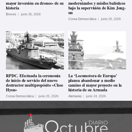
mayor inversión en drones» de su
modernizados y misiles balísticos
historia
bajo la supervisión de Kim Jong-
un
Breves
junio 30, 2026
Corea Democrática
junio 26, 2026
RPDC. Efectuada la ceremonia
La ‘Locomotora de Europa’
de inicio de servicio del nuevo
planea abandonar a medio
destructor multipropósito «Choe
camino el mayor proyecto en la
Hyon»
historia de su Armada
Corea Democrática
junio 25, 2026
Alemania
junio 24, 2026