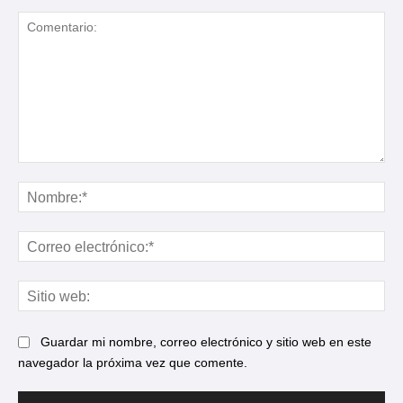
Comentario:
No
Cor
ele
Sit
web
Guardar mi nombre, correo electrónico y sitio web en este
navegador la próxima vez que comente.