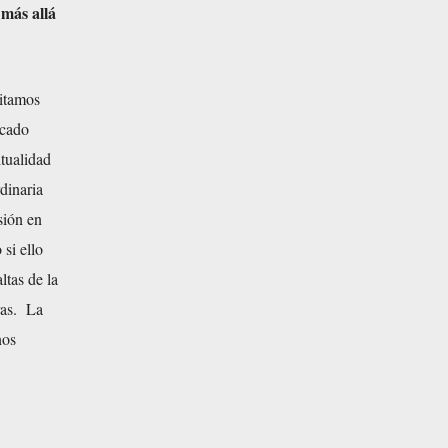
 más allá
sitamos
icado
itualidad
dinaria
sión en
si ello
ltas de la
ras. La
nos