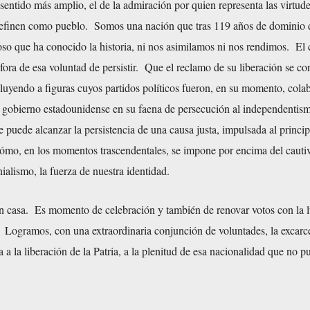
 sentido más amplio, el de la admiración por quien representa las virtud
efinen como pueblo. Somos una nación que tras 119 años de dominio 
o que ha conocido la historia, ni nos asimilamos ni nos rendimos. El 
fora de esa voluntad de persistir. Que el reclamo de su liberación se con
luyendo a figuras cuyos partidos políticos fueron, en su momento, cola
l gobierno estadounidense en su faena de persecución al independentis
e puede alcanzar la persistencia de una causa justa, impulsada al princip
cómo, en los momentos trascendentales, se impone por encima del cauti
nialismo, la fuerza de nuestra identidad.
 en casa. Es momento de celebración y también de renovar votos con la 
ó. Logramos, con una extraordinaria conjunción de voluntades, la excarc
a la liberación de la Patria, a la plenitud de esa nacionalidad que no p