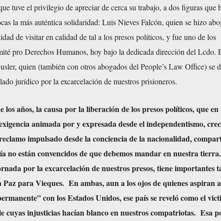
que tuve el privilegio de apreciar de cerca su trabajo, a dos figuras que 
as la más auténtica solidaridad: Luis Nieves Falcón, quien se hizo ab
lidad de visitar en calidad de tal a los presos políticos, y fue uno de los
ité pro Derechos Humanos, hoy bajo la dedicada dirección del Lcdo.
usler, quien (también con otros abogados del People’s Law Office) se 
lado jurídico por la excarcelación de nuestros prisioneros.
e los años, la causa por la liberación de los presos políticos, que en
 exigencia animada por y expresada desde el independentismo, crec
 reclamo impulsado desde la conciencia de la nacionalidad, compar
a no están convencidos de que debemos mandar en nuestra tierra.
jornada por la excarcelación de nuestros presos, tiene importantes 
la Paz para Vieques. En ambas, aun a los ojos de quienes aspiran 
ermanente” con los Estados Unidos, ese país se reveló como el vict
ble cuyas injusticias hacían blanco en nuestros compatriotas. Esa 