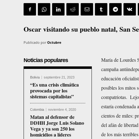
Oscar visitando su pueblo natal, San S
Publicado por
Octubre
María de Lourdes 
Noticias populares
campaña antiindepe
educación oficialist
Bolivia
septiembre 21, 2023
“Es una crisis climática
posibles los mitos 
provocada por los
sistemas capitalistas”
compatriotas. Lejos
estaría condenada a
Colombia
noviembre 4, 2020
cientos de miles: 
Matan al defensor de
DDHH Jorge Luis Solano
del afán de libertad
Vega y ya son 250 los
homicidios a líderes
de los más terribl