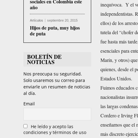
sociales en Colombia este
inequívoca. Y el v
año
independentistas. 
Artículos
septiembre 20, 2015
ellos) de los arres
Hijos de puta, muy hijos
tutela del “chofer
de puta
fue hasta más tarde
esenciales para ent
BOLETÍN DE
Marín, y otros) que
NOTICIAS
quienes, desde el po
Nos preocupa su seguridad.
Estados Unidos.
Solo usaremos su correo para
enviarle un resumen de noticias
Fuimos educados con
al día.
nacionalistas insur
Email
las largas condena
Cordero e Irving Fl
enseñarnos que el m
He leído y acepto las
condiciones y términos de uso
más discreto ejerci