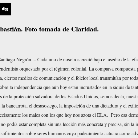
ebastián. Foto tomada de Claridad.
Santiago Negrón
. – Cada uno de nosotros creció bajo el asedio de la efi
ndentista orquestada por el régimen colonial. La comparsa compuesta p
a, ciertos medios de comunicación y el folclor local transmitían por toda
sobre la independencia que aún hoy están incrustados en la siquis de tan
 de la protección salvadora de los Estados Unidos, se nos decía, nuestr
 la bancarrota, el desasosiego, la imposición de una dictadura y el exili
precisamente los males con los que hoy nos azota el ELA. Pero esa dem
 no podía estar completa sin una lección más concreta y precisa, sin la i
es sufrimientos sobre seres humanos cuyo padecimiento actuara como adv