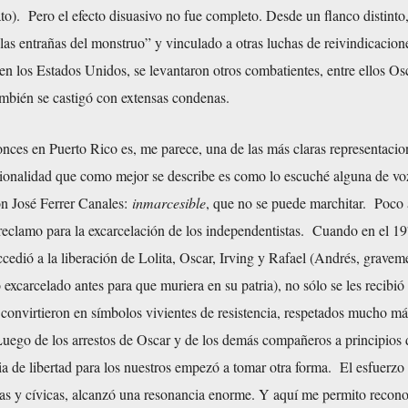
ato). Pero el efecto disuasivo no fue completo. Desde un flanco distinto
las entrañas del monstruo” y vinculado a otras luchas de reivindicacion
s en los Estados Unidos, se levantaron otros combatientes, entre ellos O
ambién se castigó con extensas condenas.
nces en Puerto Rico es, me parece, una de las más claras representacio
cionalidad que como mejor se describe es como lo escuché alguna de vo
on José Ferrer Canales:
inmarcesible
, que no se puede marchitar. Poco 
reclamo para la excarcelación de los independentistas. Cuando en el 19
ccedió a la liberación de Lolita, Oscar, Irving y Rafael (Andrés, gravem
 excarcelado antes para que muriera en su patria), no sólo se les recibi
 convirtieron en símbolos vivientes de resistencia, respetados mucho más
uego de los arrestos de Oscar y de los demás compañeros a principios 
ia de libertad para los nuestros empezó a tomar otra forma. El esfuerzo
icas y cívicas, alcanzó una resonancia enorme. Y aquí me permito recon