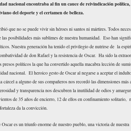
idad nacional encontraba al fin un cauce de reivindicación política,
iviano del deporte y el certamen de belleza.
ibió que no se puede vivir sin héroes ni santos ni mártires. Todos nece
e las posibilidades más sublimes de nuestra humanidad. Eso han signif
ticos. Nuestra generación ha tenido el privilegio de nutrirse de la espir
combatividad de don Rafael y la resistencia de Oscar. Ha sido la extraor
s presos políticos la que ha convertido aquella macabra lección de sumi
idad nacional. El heroico gesto de Oscar al negarse a aceptar el indulto 
la cárcel a alguno de sus compañeros nos recordó las dimensiones más a
erosidad y transparencia nos descubren la inutilidad de odios y amargu
vientos de 35 años de encierro, 12 de ellos en confinamiento solitario, 
ortaleza da la convicción.
 Oscar es un triunfo enorme de nuestro pueblo, una victoria de nuestra