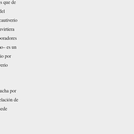
es que de
del
cautiverio
virtiera
boradores
mo– es un
io por
verio
lucha por
elación de
uede