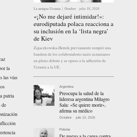
La antigua Ucrania
Octubre
-
julio 10, 2026
«¡No me dejaré intimidar!»:
eurodiputada polaca reacciona a
su inclusión en la ‘lista negra’
de Kiev
Zajaczkowska-Hernik previamente rompió una
bandera de los colaboradores nazis ucranianos
caz
en pleno debate y se opuso a la adhesión de
Ucrania a la UE.
or la
s las vías
tos
Argentina
Preocupa la salud de la
a patria
lideresa argentina Milagro
Sala: «Se quiere morir»,
o de
afirma su médico
onización
Octubre
-
julio 10, 2026
nflicción
Polonia
ertencia
De nuevo a la carga contra