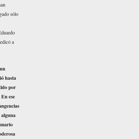
han
ogado sólo
 Eduardo
dedicó a
 un
ió hasta
tido por
 En ese
tangencias
a alguna
imario
poderosa