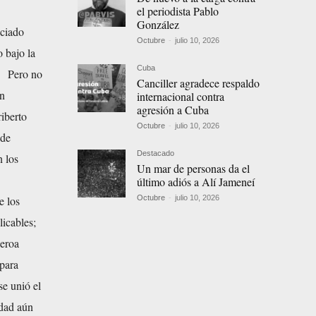
el periodista Pablo
González
nciado
Octubre
-
julio 10, 2026
o bajo la
Cuba
a. Pero no
Canciller agradece respaldo
on
internacional contra
agresión a Cuba
iberto
Octubre
-
julio 10, 2026
 de
Destacado
n los
Un mar de personas da el
último adiós a Alí Jameneí
Octubre
-
julio 10, 2026
e los
licables;
ueroa
 para
se unió el
idad aún