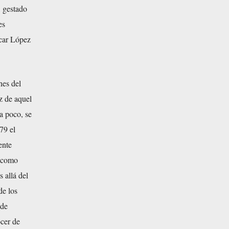
, gestado
es
scar López
nes del
z de aquel
a poco, se
79 el
ente
ó como
 allá del
de los
 de
ocer de