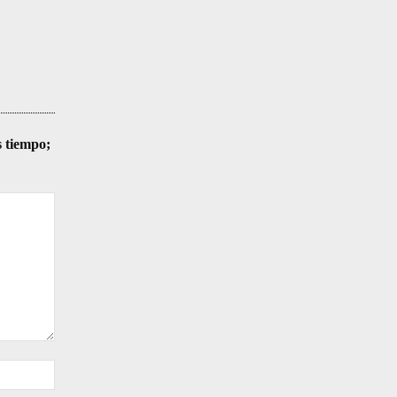
s tiempo;
Sitio
web: