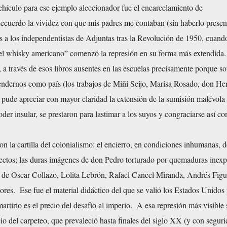
ehículo para ese ejemplo aleccionador fue el encarcelamiento de
Recuerdo la vividez con que mis padres me contaban (sin haberlo prese
tos a los independentistas de Adjuntas tras la Revolución de 1950, cuand
 del whisky americano” comenzó la represión en su forma más extendid
, a través de esos libros ausentes en las escuelas precisamente porque s
endernos como país (los trabajos de Miñi Seijo, Marisa Rosado, don Her
 pude apreciar con mayor claridad la extensión de la sumisión malévola
der insular, se prestaron para lastimar a los suyos y congraciarse así co
 la cartilla del colonialismo: el encierro, en condiciones inhumanas, d
rectos; las duras imágenes de don Pedro torturado por quemaduras inexp
s de Oscar Collazo, Lolita Lebrón, Rafael Cancel Miranda, Andrés Fig
ores. Ese fue el material didáctico del que se valió los Estados Unidos
artirio es el precio del desafío al imperio. A esa represión más visible 
cio del carpeteo, que prevaleció hasta finales del siglo XX (y con segur