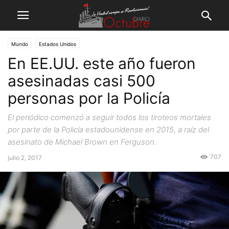
Mundo
Estados Unidos
En EE.UU. este año fueron
asesinadas casi 500
personas por la Policía
El periódico comenzó a seguir todos los tiroteos mortales
por parte de la Policía estadounidense en 2015, a raíz del
asesinato de Michael Brown en Ferguson.
707
julio 2, 2017