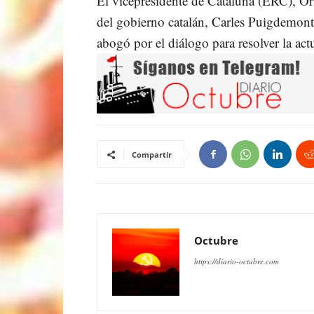
El vicepresidente de Cataluña (ERC), Ori
del gobierno catalán, Carles Puigdemont,
abogó por el diálogo para resolver la actua
Compartir
Octubre
https://diario-octubre.com