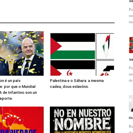
An
Pa
un
ru
An
Pa
un
de
n é un país
Palestina e o Sáhara: a mesma
: por que o Mundial
cadea, dous eslavóns.
A de Infantino son un
deporte.
Oc
Ru
de