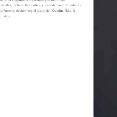
anzadas, incluida la robótica, y los sistemas no tripulados
autónomos, declaró hoy el asesor del Kremlin, Nikolái
trushev.