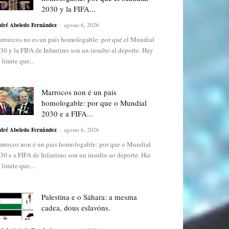
2030 y la FIFA...
dré Abeledo Fernández
-
agosto 6, 2026
rruecos no es un país homologable: por qué el Mundial
30 y la FIFA de Infantino son un insulto al deporte. Hay
 límite que...
Marrocos non é un país
homologable: por que o Mundial
2030 e a FIFA...
dré Abeledo Fernández
-
agosto 6, 2026
rrocos non é un país homologable: por que o Mundial
30 e a FIFA de Infantino son un insulto ao deporte. Hai
 límite que...
Palestina e o Sáhara: a mesma
cadea, dous eslavóns.