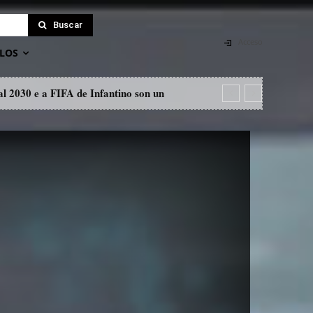
Buscar
Acceso
LOS
l 2030 e a FIFA de Infantino son un