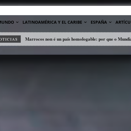
MUNDO
LATINOAMÉRICA Y EL CARIBE
ESPAÑA
ARTÍCU
Marrocos non é un país homologable: por que o Mundia
OTICIAS
insulto ao deporte.