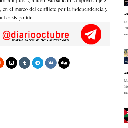
ol Junqueras, reiteró este sábado su apoyo al jefe
 en el marco del conflicto por la independencia y
An
l crisis política.
Ma
20
un
An
Ma
20
un