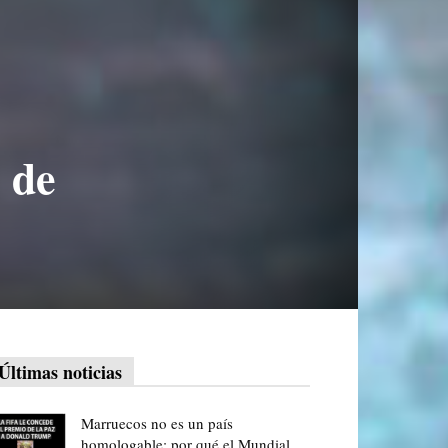
 de
Últimas noticias
Marruecos no es un país
homologable: por qué el Mundial