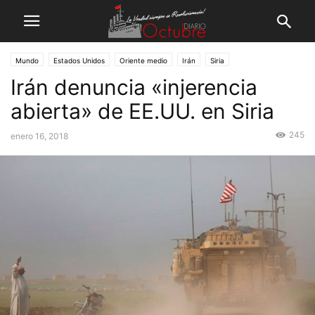
Mundo
Estados Unidos
Oriente medio
Irán
Siria
Irán denuncia «injerencia
abierta» de EE.UU. en Siria
245
enero 16, 2018