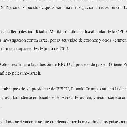
 (CPI), en el supuesto de que abran una investigación en relación con Is
anciller palestino, Riad al Maliki, solicitó a la fiscal titular de la CPI,
 investigación contra Israel por la actividad de colonos y otros «críme
rritorios ocupados desde junio de 2014.
olton reafirmará la adhesión de EEUU al proceso de paz en Oriente P
flicto palestino-israelí.
ciembre pasado, el presidente de EEUU, Donald Trump, anunció la deci
da estadounidense en Israel de Tel Aviv a Jerusalén, y reconocer esa an
.
ndatario norteamericano fue condenada por la mayoría de los países m