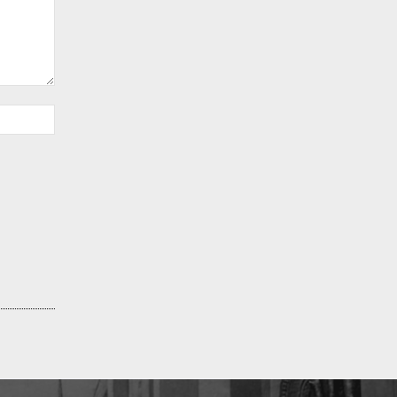
Sitio
web: