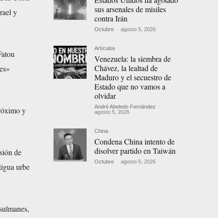
sus arsenales de misiles
rael y
contra Irán
Octubre
-
agosto 5, 2026
Artículos
 Fatou
Venezuela: la siembra de
Chávez, la lealtad de
nes»
Maduro y el secuestro de
Estado que no vamos a
olvidar
André Abeledo Fernández
-
róximo y
agosto 5, 2026
China
Condena China intento de
disolver partido en Taiwán
sión de
Octubre
-
agosto 5, 2026
tigua urbe
usulmanes,