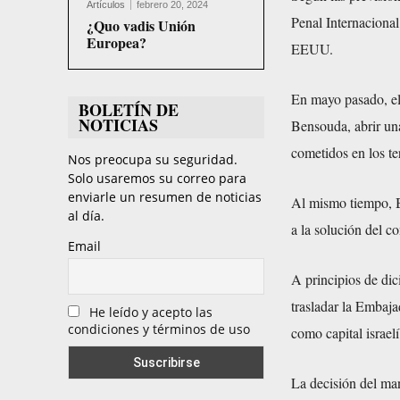
Artículos
febrero 20, 2024
Penal Internacional
¿Quo vadis Unión
Europea?
EEUU.
En mayo pasado, el c
BOLETÍN DE
NOTICIAS
Bensouda, abrir una
cometidos en los te
Nos preocupa su seguridad.
Solo usaremos su correo para
enviarle un resumen de noticias
Al mismo tiempo, B
al día.
a la solución del con
Email
A principios de di
trasladar la Embaja
He leído y acepto las
condiciones y términos de uso
como capital israelí
La decisión del ma