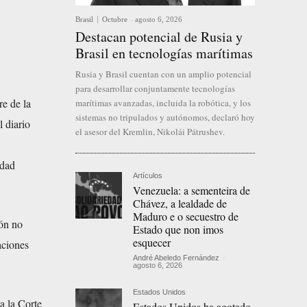
Brasil
Octubre
-
agosto 6, 2026
Destacan potencial de Rusia y
Brasil en tecnologías marítimas
Rusia y Brasil cuentan con un amplio potencial
para desarrollar conjuntamente tecnologías
re de la
marítimas avanzadas, incluida la robótica, y los
sistemas no tripulados y autónomos, declaró hoy
 diario
el asesor del Kremlin, Nikolái Pátrushev.
idad
Artículos
Venezuela: a sementeira de
Chávez, a lealdade de
Maduro e o secuestro de
ión no
Estado que non imos
esquecer
aciones
André Abeledo Fernández
-
agosto 6, 2026
Estados Unidos
a la Corte
Estados Unidos ha agotado