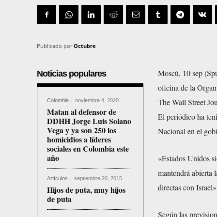
Publicado por
Octubre
Moscú, 10 sep (Sput
Noticias populares
oficina de la Organ
The Wall Street Jou
Colombia
noviembre 4, 2020
Matan al defensor de
El periódico ha ten
DDHH Jorge Luis Solano
Vega y ya son 250 los
Nacional en el gob
homicidios a líderes
sociales en Colombia este
año
«Estados Unidos sie
mantendrá abierta l
Artículos
septiembre 20, 2015
directas con Israel
Hijos de puta, muy hijos
de puta
Según las prevision