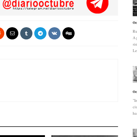
Oc
Ru
A 
si
Le
Oc
"I
ci
ha