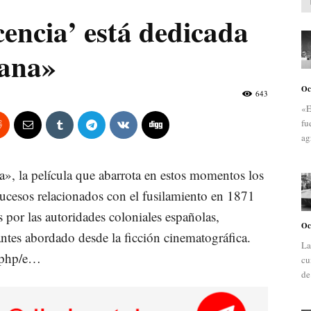
cencia’ está dedicada
bana»
Oc
643
«E
fu
ag
ia», la película que abarrota en estos momentos los
sucesos relacionados con el fusilamiento en 1871
por las autoridades coloniales españolas,
Oc
antes abordado desde la ficción cinematográfica.
La
x.php/e…
cu
de