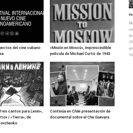
Oc
Mi
or
de
20
qu
yectos del cine cubano
«Misión en Moscú», imprescindible
si
sa
película de Michael Curtiz de 1943
«Tres cantos para Lenin»,
Continúa en Chile presentación de
tov / «Tierra», de
documental sobre el Che Guevara
Dovzhenko