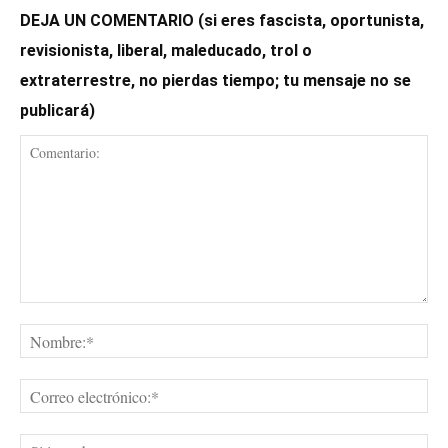
DEJA UN COMENTARIO (si eres fascista, oportunista,
revisionista, liberal, maleducado, trol o
extraterrestre, no pierdas tiempo; tu mensaje no se
publicará)
Comentario:
No
Cor
ele
Sit