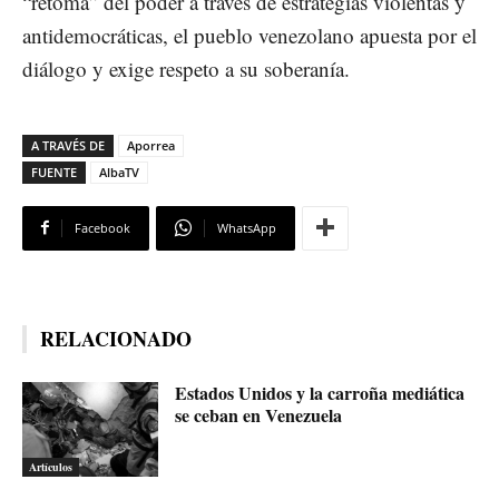
“retoma” del poder a través de estrategias violentas y
antidemocráticas, el pueblo venezolano apuesta por el
diálogo y exige respeto a su soberanía.
A TRAVÉS DE
Aporrea
FUENTE
AlbaTV
Facebook
WhatsApp
RELACIONADO
Estados Unidos y la carroña mediática
se ceban en Venezuela
Artículos