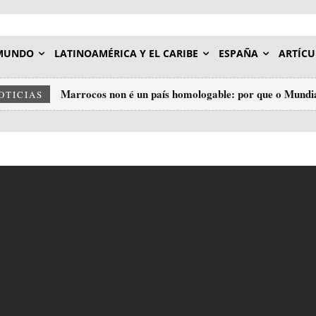
MUNDO
LATINOAMÉRICA Y EL CARIBE
ESPAÑA
ARTÍCU
Marrocos non é un país homologable: por que o Mundial 
Palestina e o Sáhara: a mesma cadea, dous eslavóns.
OTICIAS
insulto ao deporte.