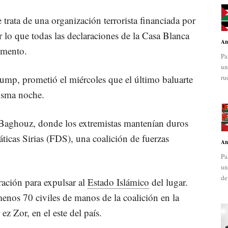
e trata de una organización terrorista financiada por
o que todas las declaraciones de la Casa Blanca
An
amento.
Pa
un
ump, prometió el miércoles que el último baluarte
ru
misma noche.
l Baghouz, donde los extremistas mantenían duros
icas Sirias (FDS), una coalición de fuerzas
An
Pa
un
de
ración para expulsar al
Estado Islámico
del lugar.
menos 70 civiles de manos de la coalición en la
ez Zor, en el este del país.