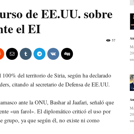
curso de EE.UU. sobre
nte el EI
An
57
Ma
20
un
 100% del territorio de Siria, según ha declarado
ders, citando al secretario de Defensa de EE.UU.
An
Damasco ante la ONU, Bashar al Jaafari, señaló que
Ma
te «un farol». El diplomático criticó el uso por
20
e grupo, ya que según él, no existe ni como
un