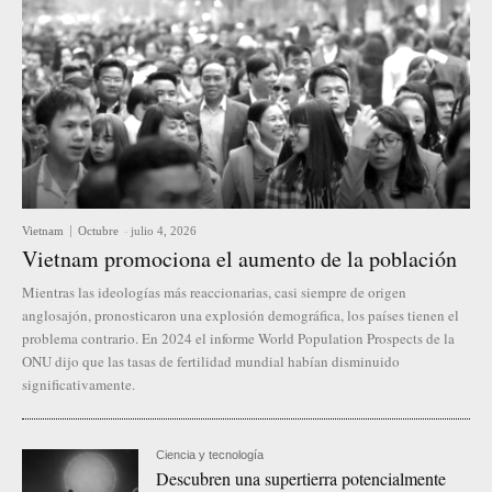
Vietnam
Octubre
-
julio 4, 2026
Vietnam promociona el aumento de la población
Mientras las ideologías más reaccionarias, casi siempre de origen
anglosajón, pronosticaron una explosión demográfica, los países tienen el
problema contrario. En 2024 el informe World Population Prospects de la
ONU dijo que las tasas de fertilidad mundial habían disminuido
significativamente.
Ciencia y tecnología
Descubren una supertierra potencialmente