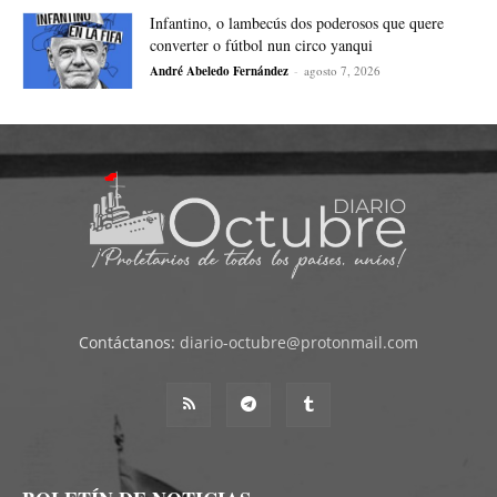
Infantino, o lambecús dos poderosos que quere
converter o fútbol nun circo yanqui
André Abeledo Fernández
-
agosto 7, 2026
Contáctanos:
diario-octubre@protonmail.com