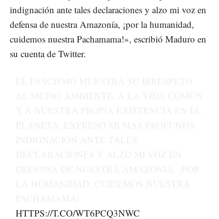
indignación ante tales declaraciones y alzo mi voz en
defensa de nuestra Amazonía, ¡por la humanidad,
cuidemos nuestra Pachamama!», escribió Maduro en
su cuenta de Twitter.
EL FASCISMO MUESTRA SU IRRESPETO
AL MEDIO AMBIENTE, A LA VIDA COMÚN
Y A NUESTRA PROPIA EXISTENCIA EN EL
PLANETA. EXPRESO MI MÁS PROFUNDA
INDIGNACIÓN ANTE TALES
DECLARACIONES Y ALZO MI VOZ EN
DEFENSA DE NUESTRA AMAZONIA. ¡POR
LA HUMANIDAD, CUIDEMOS NUESTRA
PACHAMAMA!
HTTPS://T.CO/WT6PCQ3NWC