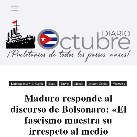
Latinoamérica y El Caribe
Brasil
Breves
Mundo
Estados Unidos
Venezuela
Maduro responde al
discurso de Bolsonaro: «El
fascismo muestra su
irrespeto al medio