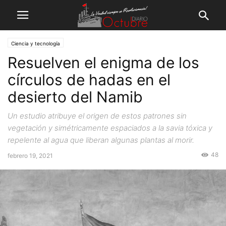
Ciencia y tecnología
Resuelven el enigma de los
círculos de hadas en el
desierto del Namib
Un estudio atribuye el origen de estos patrones sin
vegetación y simétricamente espaciados a la savia tóxica y
repelente al agua que liberan algunas plantas al morir.
48
febrero 19, 2021