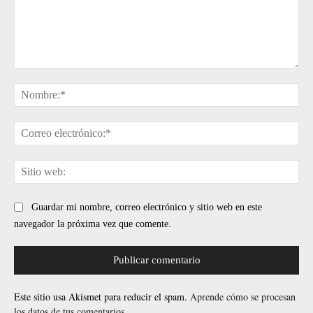
Comentario:
No
Cor
ele
Sit
web
Guardar mi nombre, correo electrónico y sitio web en este
navegador la próxima vez que comente.
Este sitio usa Akismet para reducir el spam.
Aprende cómo se procesan
los datos de tus comentarios.