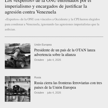
Los «expertos» de la ONU entrenados por el
imperialismo y encargados de justificar la
agresión contra Venezuela
«Expertos» de la ONU con vínculos a Occidente y la CPI fueron elegidos
para condenar a Venezuela, ignorando las agresiones imperialistas que la
asfixian.
Unión Europea
Presidente de un país de la OTAN lanza
advertencia sobre la alianza
Octubre
-
julio 4, 2026
Rusia
Rusia cierra las fronteras ferroviarias con tres
países de la Unión Europea
Octubre
-
julio 4, 2026