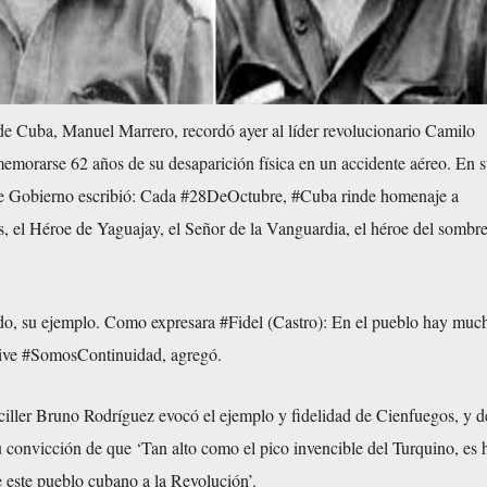
 de Cuba, Manuel Marrero, recordó ayer al líder revolucionario Camilo
morarse 62 años de su desaparición física en un accidente aéreo. En su
e de Gobierno escribió: Cada #28DeOctubre, #Cuba rinde homenaje a
 el Héroe de Yaguajay, el Señor de la Vanguardia, el héroe del sombre
do, su ejemplo. Como expresara #Fidel (Castro): En el pueblo hay muc
ve #SomosContinuidad, agregó.
nciller Bruno Rodríguez evocó el ejemplo y fidelidad de Cienfuegos, y d
 convicción de que ‘Tan alto como el pico invencible del Turquino, es 
 este pueblo cubano a la Revolución’.