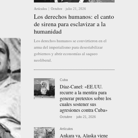
Artículos
Octubre
-
julio 21, 2026
Los derechos humanos: el canto
de sirena para esclavizar a la
humanidad
Los derechos humanos se convirtieron en el
arma del imperialismo para desestabilizar
gobiernos y abrir economías al saqueo
neoliberal.
Cuba
Díaz-Canel: «EE.UU.
recurre a la mentira para
generar pretextos sobre los
cuales sostener sus
agresiones contra Cuba»
Octubre
-
julio 21, 2026
Artículos
Ankara va, Alaska viene