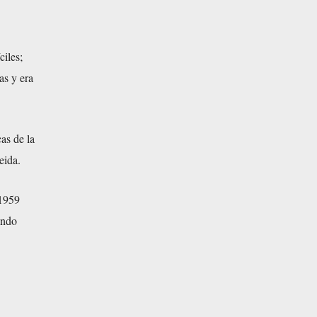
ciles;
as y era
as de la
eida.
 1959
ando