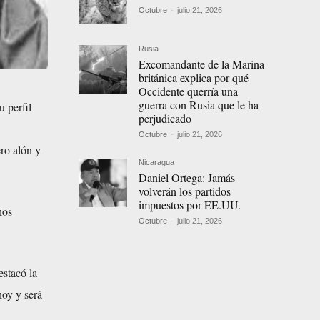
Octubre
-
julio 21, 2026
Rusia
Excomandante de la Marina
británica explica por qué
Occidente querría una
guerra con Rusia que le ha
 perfil
perjudicado
Octubre
-
julio 21, 2026
ro alón y
Nicaragua
Daniel Ortega: Jamás
volverán los partidos
impuestos por EE.UU.
hos
Octubre
-
julio 21, 2026
estacó la
hoy y será