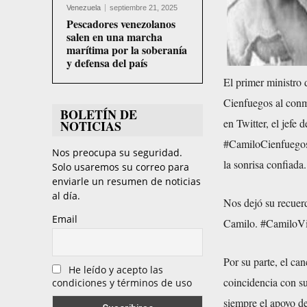
Venezuela
septiembre 21, 2025
Pescadores venezolanos
salen en una marcha
marítima por la soberanía
y defensa del país
El primer ministro
Cienfuegos al conme
BOLETÍN DE
en Twitter, el jef
NOTICIAS
#CamiloCienfuegos,
Nos preocupa su seguridad.
la sonrisa confiada.
Solo usaremos su correo para
enviarle un resumen de noticias
al día.
Nos dejó su recuer
Email
Camilo. #CamiloVi
Por su parte, el ca
He leído y acepto las
coincidencia con su
condiciones y términos de uso
siempre el apoyo de