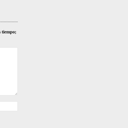
s tiempo;
Sitio
web: