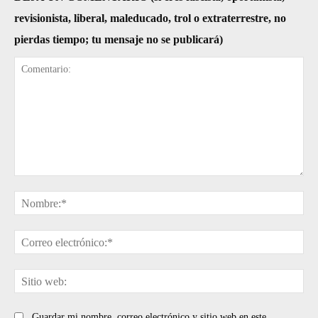
revisionista, liberal, maleducado, trol o extraterrestre, no
pierdas tiempo; tu mensaje no se publicará)
Comentario:
No
Cor
ele
Sit
web
Guardar mi nombre, correo electrónico y sitio web en este