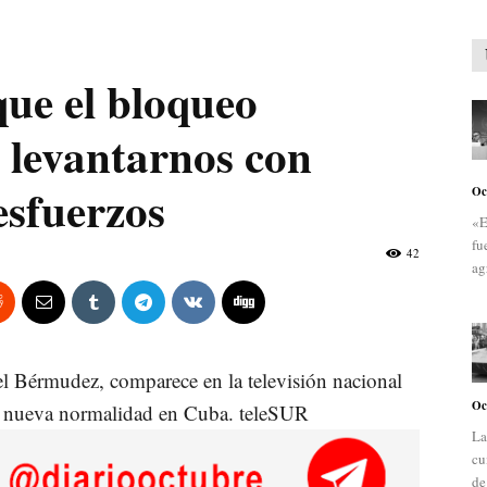
ue el bloqueo
 levantarnos con
esfuerzos
Oc
«E
fu
42
ag
l Bérmudez, comparece en la televisión nacional
Oc
la nueva normalidad en Cuba. teleSUR
La
cu
de