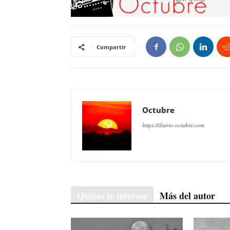
Compartir
Octubre
https://diario-octubre.com
Quizás te interese
Más del autor