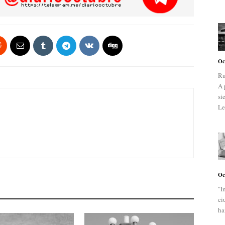
Oc
Ru
A 
si
Le
Oc
"I
ci
ha