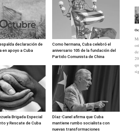
Oc
Mi
espalda declaración de
Como hermana, Cuba celebró el
or
a en apoyo a Cuba
aniversario 105 de la fundación del
de
Partido Comunista de China
20
qu
si
ezuela Brigada Especial
Díaz-Canel afirma que Cuba
nto y Rescate de Cuba
mantiene rumbo socialista con
nuevas transformaciones