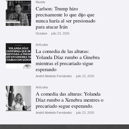
Mundo
Carlson: Trump hizo
precisamente lo que dijo que
nunca haría al ser presionado
para atacar Irán
Octubre
-
julio 23, 2026
Artículos
La comedia de las alturas:
Yolanda Díaz rumbo a Ginebra
mientras el precariado sigue
esperando
André Abeledo Fernández
-
julio 23, 2026
Artículos
A comedia das alturas: Yolanda
Díaz rumbo a Xenebra mentres o
precariado segue esperando.
André Abeledo Fernández
-
julio 23, 2026