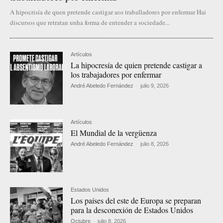
A hipocrisía de quen pretende castigar aos traballadores por enfermar Hai
discursos que retratan unha forma de entender a sociedade...
Artículos
La hipocresía de quien pretende castigar a
los trabajadores por enfermar
André Abeledo Fernández
-
julio 9, 2026
Artículos
El Mundial de la vergüenza
André Abeledo Fernández
-
julio 8, 2026
Estados Unidos
Los países del este de Europa se preparan
para la desconexión de Estados Unidos
Octubre
-
julio 8, 2026