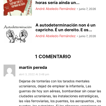
horas sería aínda un...
André Abeledo Fernández
-
junio 7, 2026
A autodeterminación non é un
capricho. É un dereito. E os...
André Abeledo Fernández
-
junio 7, 2026
1 COMENTARIO
martin pereda
abril 3, 2022 At 3:48 pm
Dejarse de tonterías con los tarados mentales
ucranianos, dejad de emplear la infantería, Las
guerras de hoy son aéreas, bombardear sin cesar las
ciudades ucranianas, las instalaciones estratégicas,
las vías ferroviarias, los puentes, los aeropuertos , los
puertos, las autopistas. Si los oligarcas ucranianos se