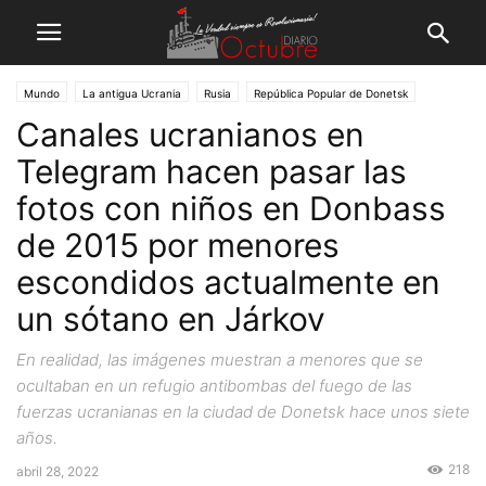
Mundo
La antigua Ucrania
Rusia
República Popular de Donetsk
Canales ucranianos en
República Popular de Lugansk
Telegram hacen pasar las
fotos con niños en Donbass
de 2015 por menores
escondidos actualmente en
un sótano en Járkov
En realidad, las imágenes muestran a menores que se
ocultaban en un refugio antibombas del fuego de las
fuerzas ucranianas en la ciudad de Donetsk hace unos siete
años.
218
abril 28, 2022