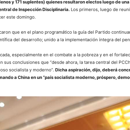
enos y 171 suplentes) quienes resultaron electos luego de una 
ntral de Inspección Disciplinaria.
Los primeros, luego de reuni
cer este domingo.
icaron que en el plano programático la guía del Partido contin
ntífica del desarrollo; unido a la implementación íntegra del pe
cada, especialmente en el combate a la pobreza y en el fortaleci
en sus conclusiones que “desde ahora, la tarea central del PCCh 
roso socialista y moderno”.
Dicha aspiración, dijo, deberá conc
mando a China en un “país socialista moderno, próspero, democr