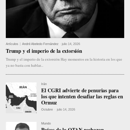
Artículos
André Abeledo Fernández
-
julio 14, 2026
Trump y el imperio de la extorsión
Trump y el imperio de la extorsión Hay momentos en la historia en los que
ya no basta con hablar...
Irán
El CGRI advierte de penurias para
los que intenten desafiar las reglas en
Ormuz
Octubre
-
julio 14, 2026
Mundo
Países de la OTAN rechazan