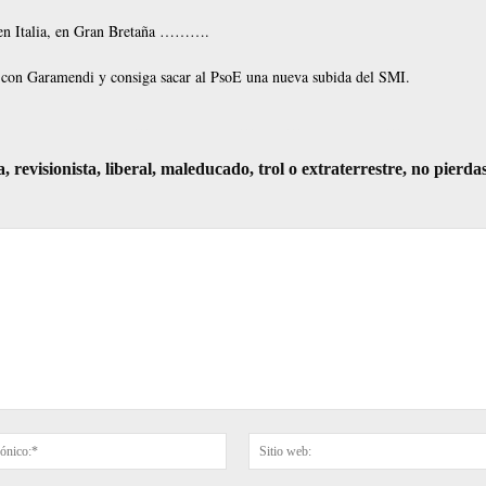
 en Italia, en Gran Bretaña ……….
e con Garamendi y consiga sacar al PsoE una nueva subida del SMI.
r
visionista, liberal, maleducado, trol o extraterrestre, no pierda
r
i
/
Correo
j
electrónico:*