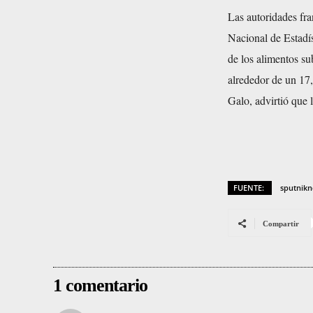
u
Las autoridades fra
c
Nacional de Estadís
t
de los alimentos s
o
alrededor de un 17,
r
Galo, advirtió que l
d
e
a
u
FUENTE:
sputnikn
d
i
Compartir
o
1 comentario