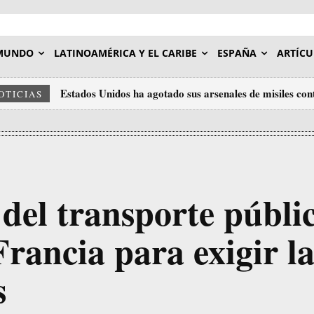
MUNDO
LATINOAMÉRICA Y EL CARIBE
ESPAÑA
ARTÍCU
Estados Unidos ha agotado sus arsenales de misiles contra
Venezuela: la siembra de Chávez, la lealtad de Maduro
OTICIAS
a olvidar
del transporte públi
rancia para exigir l
s