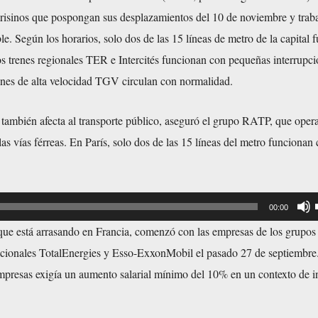
risinos que pospongan sus desplazamientos del 10 de noviembre y trab
ble. Según los horarios, solo dos de las 15 líneas de metro de la capital
s trenes regionales TER e Intercités funcionan con pequeñas interrupci
renes de alta velocidad TGV circulan con normalidad.
también afecta al transporte público, aseguró el grupo RATP, que opera
las vías férreas. En París, solo dos de las 15 líneas del metro funcionan
00:00
t
 que está arrasando en Francia, comenzó con las empresas de los grupos
i
acionales TotalEnergies y Esso-ExxonMobil el pasado 27 de septiembre
l
empresas exigía un aumento salarial mínimo del 10% en un contexto de i
i