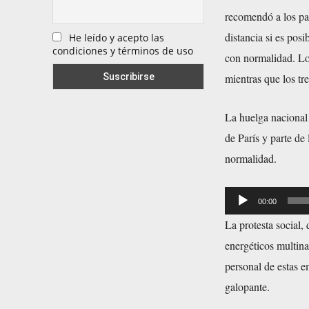
recomendó a los pa
distancia si es posi
He leído y acepto las
condiciones y términos de uso
con normalidad. Lo
mientras que los t
La huelga nacional 
de París y parte de 
normalidad.
R
00:00
e
La protesta social,
p
energéticos multin
r
personal de estas 
o
galopante.
d