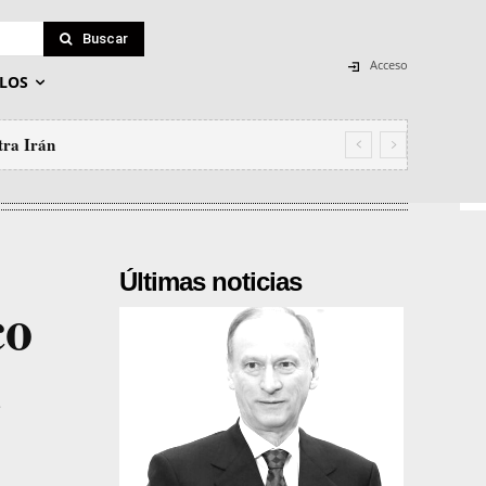
Buscar
Acceso
LOS
 Irán
 y el secuestro de Estado que no vamos
Últimas noticias
co
a