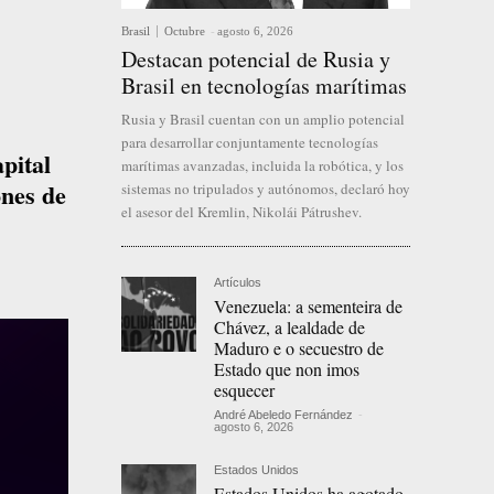
Brasil
Octubre
-
agosto 6, 2026
Destacan potencial de Rusia y
Brasil en tecnologías marítimas
Rusia y Brasil cuentan con un amplio potencial
para desarrollar conjuntamente tecnologías
pital
marítimas avanzadas, incluida la robótica, y los
ones de
sistemas no tripulados y autónomos, declaró hoy
el asesor del Kremlin, Nikolái Pátrushev.
Artículos
Venezuela: a sementeira de
Chávez, a lealdade de
Maduro e o secuestro de
Estado que non imos
esquecer
André Abeledo Fernández
-
agosto 6, 2026
Estados Unidos
Estados Unidos ha agotado