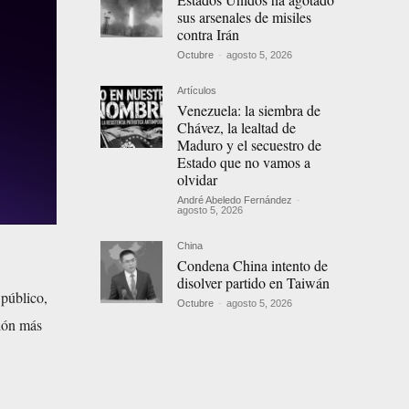
sus arsenales de misiles
contra Irán
Octubre
-
agosto 5, 2026
Artículos
Venezuela: la siembra de
Chávez, la lealtad de
Maduro y el secuestro de
Estado que no vamos a
olvidar
André Abeledo Fernández
-
agosto 5, 2026
China
Condena China intento de
disolver partido en Taiwán
 público,
Octubre
-
agosto 5, 2026
ión más