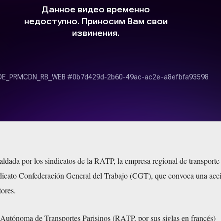
aldada por los sindicatos de la RATP, la empresa regional de transporte
ndicato Confederación General del Trabajo (CGT), que convoca una acc
tores.
Autónoma de Transportes Parisinos (RATP, por sus siglas en francés)