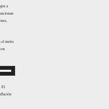
ajen a
 funcionan
ones,
 el metro
 con
U
. El
nflación
z