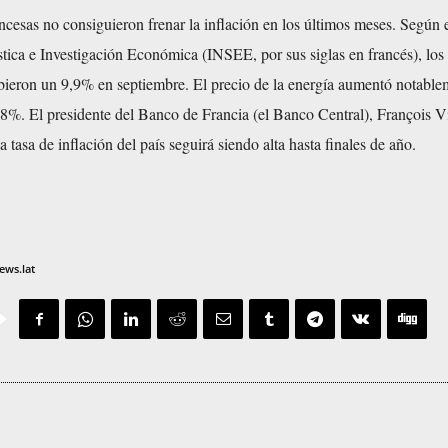
ncesas no consiguieron frenar la inflación en los últimos meses. Según e
l
tica e Investigación Económica (INSEE, por sus siglas en francés), los
ubieron un 9,9% en septiembre. El precio de la energía aumentó notable
8%. El presidente del Banco de Francia (el Banco Central), François Vi
t
a tasa de inflación del país seguirá siendo alta hasta finales de año.
l
ews.lat
f
l