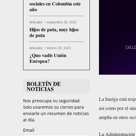
sociales en Colombia este
año
Artículos
septiembre 20, 2015
Hijos de puta, muy hijos
de puta
Artículos
febrero 20, 2024
¿Quo vadis Unión
Europea?
BOLETÍN DE
NOTICIAS
La huelga está resp
Nos preocupa su seguridad.
Solo usaremos su correo para
así como por el si
enviarle un resumen de noticias
amplia en otros sec
al día.
Email
La Administración 