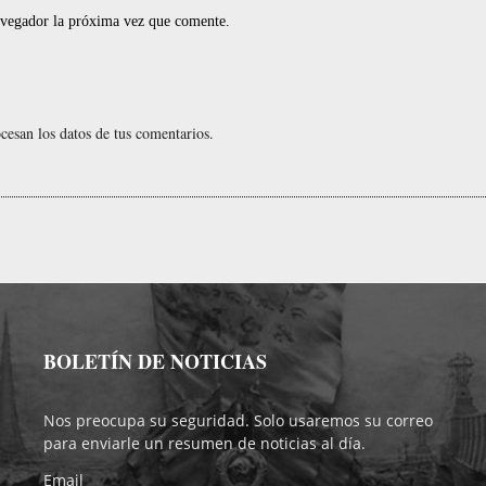
navegador la próxima vez que comente.
r
esan los datos de tus comentarios.
t
BOLETÍN DE NOTICIAS
r
Nos preocupa su seguridad. Solo usaremos su correo
para enviarle un resumen de noticias al día.
i
Email