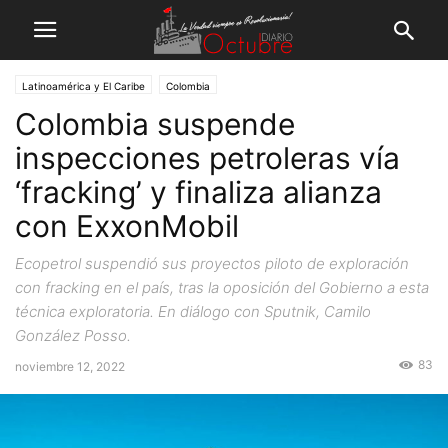
Latinoamérica y El Caribe
Colombia
Colombia suspende
inspecciones petroleras vía
‘fracking’ y finaliza alianza
con ExxonMobil
Ecopetrol suspendió sus proyectos piloto de exploración
con fracking en el país, tras la oposición del Gobierno a esta
técnica exploratoria. En diálogo con Sputnik, Camilo
González Posso.
83
noviembre 12, 2022