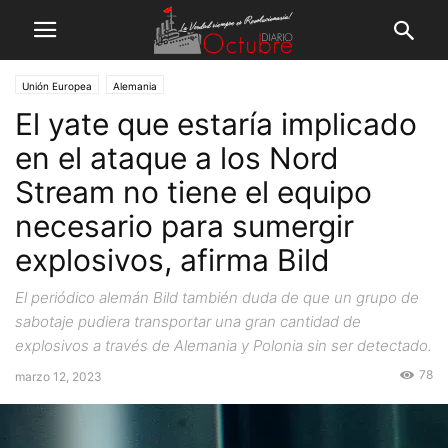
Unión Europea
Alemania
El yate que estaría implicado
en el ataque a los Nord
Stream no tiene el equipo
necesario para sumergir
explosivos, afirma Bild
El periódico alemán Bild también duda de que un grupo de
sabotaje pudiera transportar una gran cantidad de
explosivos a través de Alemania y Polonia sin ser detectado.
78
marzo 12, 2023