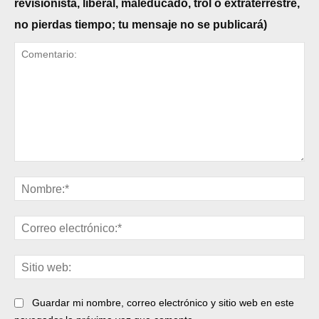
revisionista, liberal, maleducado, trol o extraterrestre,
no pierdas tiempo; tu mensaje no se publicará)
Comentario:
No
Cor
ele
Sit
web
Guardar mi nombre, correo electrónico y sitio web en este