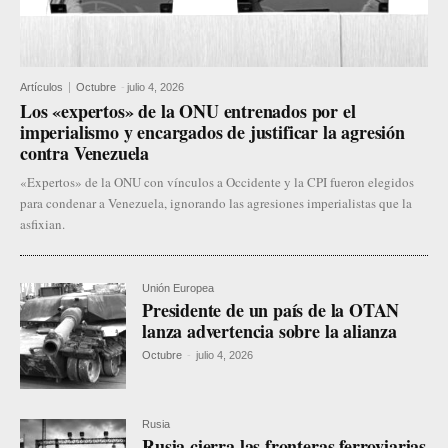
Artículos
Octubre
-
julio 4, 2026
Los «expertos» de la ONU entrenados por el
imperialismo y encargados de justificar la agresión
contra Venezuela
«Expertos» de la ONU con vínculos a Occidente y la CPI fueron elegidos
para condenar a Venezuela, ignorando las agresiones imperialistas que la
asfixian.
Unión Europea
Presidente de un país de la OTAN
lanza advertencia sobre la alianza
Octubre
-
julio 4, 2026
Rusia
Rusia cierra las fronteras ferroviarias