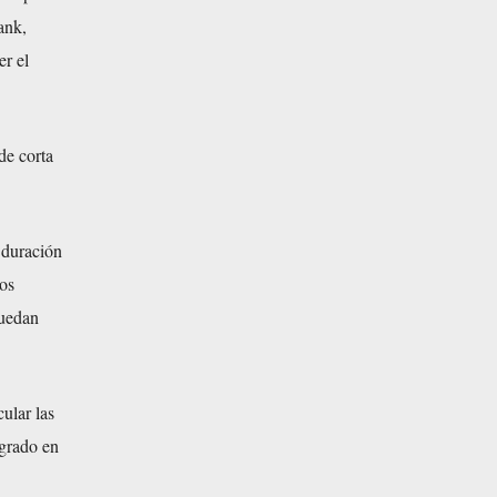
ank,
er el
de corta
 duración
sos
puedan
ular las
agrado en