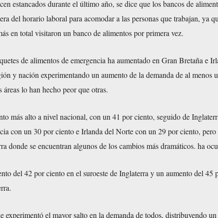
en estancados durante el último año, se dice que los bancos de aliment
uera del horario laboral para acomodar a las personas que trabajan, ya q
s en total visitaron un banco de alimentos por primera vez.
quetes de alimentos de emergencia ha aumentado en Gran Bretaña e Irl
gión y nación experimentando un aumento de la demanda de al menos u
s áreas lo han hecho peor que otras.
to más alto a nivel nacional, con un 41 por ciento, seguido de Inglater
cia con un 30 por ciento e Irlanda del Norte con un 29 por ciento, pero 
erra donde se encuentran algunos de los cambios más dramáticos. ha ocu
nto del 42 por ciento en el suroeste de Inglaterra y un aumento del 45 
rra.
ue experimentó el mayor salto en la demanda de todos, distribuyendo un