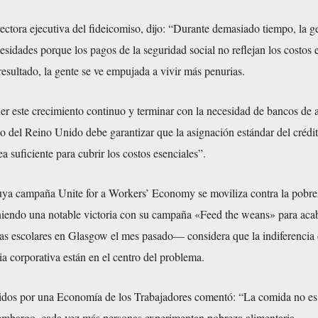
ctora ejecutiva del fideicomiso, dijo: “Durante demasiado tiempo, la g
sidades porque los pagos de la seguridad social no reflejan los costos 
resultado, la gente se ve empujada a vivir más penurias.
r este crecimiento continuo y terminar con la necesidad de bancos de 
o del Reino Unido debe garantizar que la asignación estándar del crédi
a suficiente para cubrir los costos esenciales”.
uya campaña Unite for a Workers’ Economy se moviliza contra la pobre
iendo una notable victoria con su campaña «Feed the weans» para acab
as escolares en Glasgow el mes pasado— considera que la indiferencia 
ia corporativa están en el centro del problema.
dos por una Economía de los Trabajadores comentó: “La comida no es 
 embargo, cada vez más personas experimentan pobreza alimentaria.