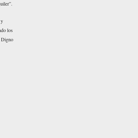
uiler”.
 y
ado los
o Digno