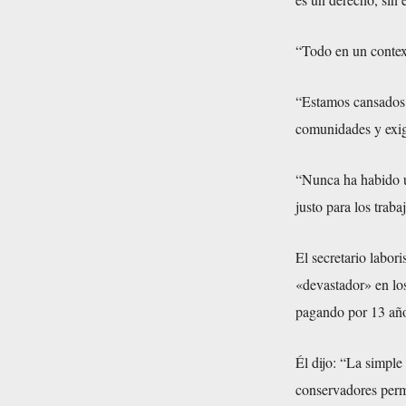
“Todo en un context
“Estamos cansados ​
comunidades y exig
“Nunca ha habido u
justo para los trab
El secretario labor
«devastador» en los
pagando por 13 año
Él dijo: “La simple
conservadores permi