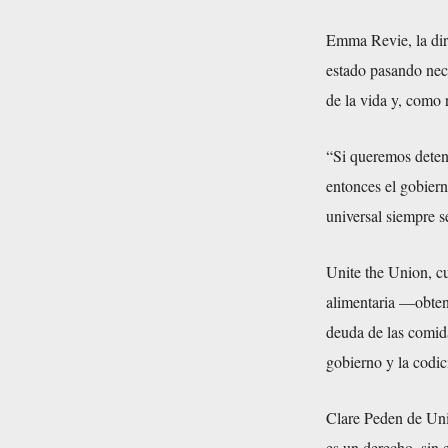
Emma Revie, la dire
estado pasando nece
de la vida y, como 
“Si queremos detene
entonces el gobiern
universal siempre se
Unite the Union, c
alimentaria —obten
deuda de las comid
gobierno y la codic
Clare Peden de Uni
es un derecho, sin