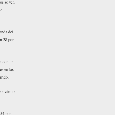
os se ven
ue
anda del
n 28 por
ra con un
es en las
rrido.
por ciento
 54 por