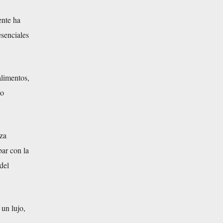
ente ha
esenciales
alimentos,
to
za
ar con la
del
un lujo,