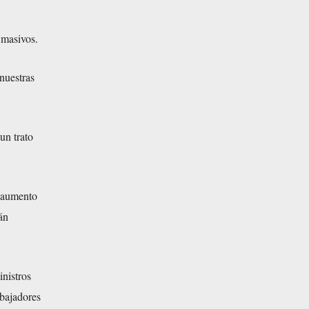
 masivos.
nuestras
un trato
l aumento
án
inistros
abajadores