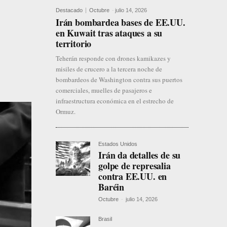
Destacado
Octubre
-
julio 14, 2026
Irán bombardea bases de EE.UU.
en Kuwait tras ataques a su
territorio
Teherán responde con drones kamikazes y
misiles de crucero a la tercera noche de
bombardeos de Washington contra sus puertos
comerciales, muelles de pasajeros e
infraestructura económica en el estrecho de
Ormuz.
Estados Unidos
Irán da detalles de su
golpe de represalia
contra EE.UU. en
Baréin
Octubre
-
julio 14, 2026
Brasil