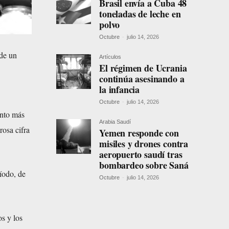
Brasil envía a Cuba 48
toneladas de leche en
polvo
Octubre
-
julio 14, 2026
 de un
Artículos
El régimen de Ucrania
continúa asesinando a
la infancia
Octubre
-
julio 14, 2026
ento más
Arabia Saudí
rosa cifra
Yemen responde con
misiles y drones contra
aeropuerto saudí tras
bombardeo sobre Saná
íodo, de
Octubre
-
julio 14, 2026
os y los