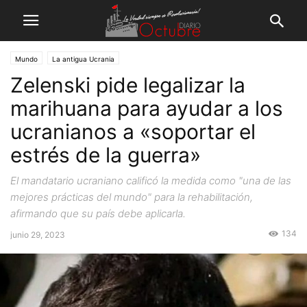
Mundo
La antigua Ucrania
Zelenski pide legalizar la
marihuana para ayudar a los
ucranianos a «soportar el
estrés de la guerra»
El mandatario ucraniano calificó la medida como "una de las
mejores prácticas del mundo" para la rehabilitación,
afirmando que su país debe aplicarla.
134
junio 29, 2023