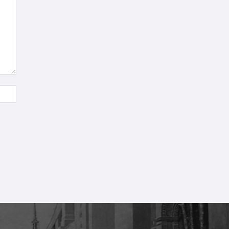
Sitio
web: