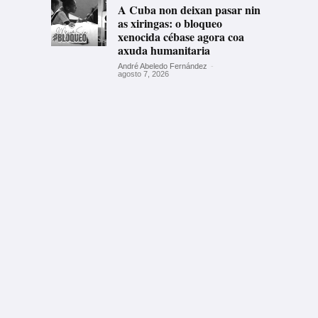
A Cuba non deixan pasar nin
as xiringas: o bloqueo
xenocida cébase agora coa
axuda humanitaria
André Abeledo Fernández
-
agosto 7, 2026