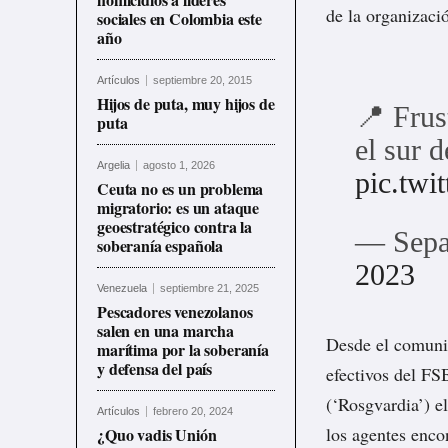
de la organizació
sociales en Colombia este
año
Artículos
septiembre 20, 2015
Hijos de puta, muy hijos de
📍 Frus
puta
el sur 
Argelia
agosto 1, 2026
pic.tw
Ceuta no es un problema
migratorio: es un ataque
geoestratégico contra la
— Sepa
soberanía española
2023
Venezuela
septiembre 21, 2025
Pescadores venezolanos
salen en una marcha
Desde el comun
marítima por la soberanía
y defensa del país
efectivos del FS
(‘Rosgvardia’) e
Artículos
febrero 20, 2024
los agentes enco
¿Quo vadis Unión