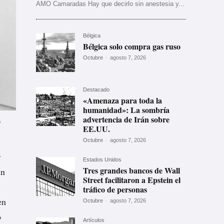
AMO Camaradas Hay que decirlo sin anestesia y...
Bélgica
Bélgica solo compra gas ruso
Octubre
-
agosto 7, 2026
Destacado
«Amenaza para toda la
humanidad»: La sombría
advertencia de Irán sobre
B
EE.UU.
Octubre
-
agosto 7, 2026
r
Estados Unidos
Tres grandes bancos de Wall
un
Street facilitaron a Epstein el
tráfico de personas
en
Octubre
-
agosto 7, 2026
o
Artículos