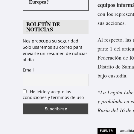
Europea?
equipos informá
con los represen
sus acciones.
BOLETÍN DE
NOTICIAS
Al respecto, las 
Nos preocupa su seguridad.
Solo usaremos su correo para
parte 1 del artíc
enviarle un resumen de noticias
Federación de R
al día.
Distrito de Sama
Email
bajo custodia.
*La Legión Libe
He leído y acepto las
condiciones y términos de uso
y prohibida en e
Rusia del 16 de
FUENTE:
actualid