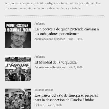
A hipocrisía de quen pretende castigar aos traballadores por enfermar Hai
discursos que retratan unha forma de entender a sociedade...
Artículos
La hipocresía de quien pretende castigar a
los trabajadores por enfermar
André Abeledo Fernández
-
julio 9, 2026
Artículos
El Mundial de la vergüenza
André Abeledo Fernández
-
julio 8, 2026
Estados Unidos
Los países del este de Europa se preparan
para la desconexión de Estados Unidos
Octubre
-
julio 8, 2026