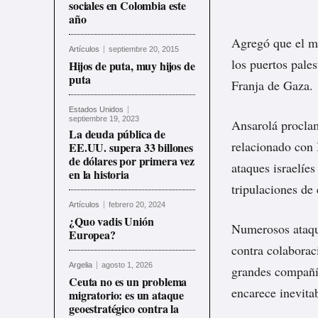
sociales en Colombia este
año
Agregó que el mo
Artículos
septiembre 20, 2015
los puertos pale
Hijos de puta, muy hijos de
puta
Franja de Gaza.
Estados Unidos
septiembre 19, 2023
Ansarolá proclam
La deuda pública de
relacionado con 
EE.UU. supera 33 billones
de dólares por primera vez
ataques israelíes
en la historia
tripulaciones de
Artículos
febrero 20, 2024
¿Quo vadis Unión
Numerosos ataque
Europea?
contra colaborac
Argelia
agosto 1, 2026
grandes compañía
Ceuta no es un problema
encarece inevita
migratorio: es un ataque
geoestratégico contra la