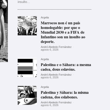
insulto...
Argelia
Marrocos non é un país
homologable: por que o
Mundial 2030 e a FIFA de
Infantino son un insulto ao
deporte.
André Abeledo Fernández
-
agosto 6, 2026
Argelia
Palestina e o Sáhara: a mesma
cadea, dous eslavóns.
André Abeledo Fernández
-
agosto 6, 2026
Argelia
Palestina y Sáhara: la misma
cadena, dos eslabones.
André Abeledo Fernández
-
agosto 6, 2026