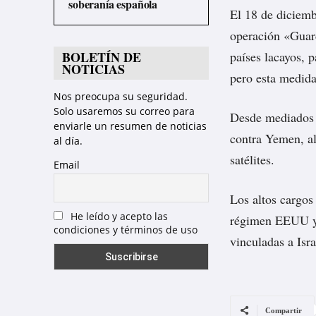
soberanía española
El 18 de diciemb
operación «Guard
BOLETÍN DE
países lacayos, p
NOTICIAS
pero esta medida
Nos preocupa su seguridad.
Solo usaremos su correo para
Desde mediados 
enviarle un resumen de noticias
contra Yemen, a
al día.
satélites.
Email
Los altos cargos
He leído y acepto las
régimen EEUU y s
condiciones y términos de uso
vinculadas a Isr
Compartir