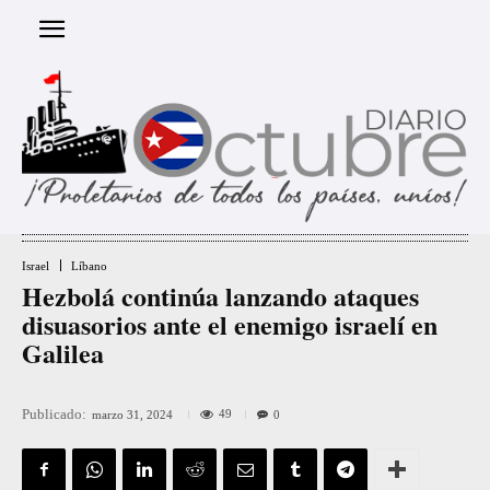
Israel
Líbano
Hezbolá continúa lanzando ataques
disuasorios ante el enemigo israelí en
Galilea
Publicado:
49
marzo 31, 2024
0