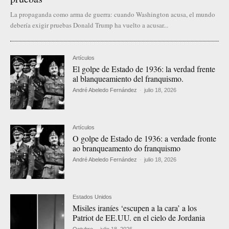
La propaganda como arma de guerra: cuando Washington acusa, el mundo
debería exigir pruebas Donald Trump ha vuelto a acusar...
Artículos
El golpe de Estado de 1936: la verdad frente
al blanqueamiento del franquismo.
André Abeledo Fernández
-
julio 18, 2026
Artículos
O golpe de Estado de 1936: a verdade fronte
ao branqueamento do franquismo
André Abeledo Fernández
-
julio 18, 2026
Estados Unidos
Misiles iraníes ‘escupen a la cara’ a los
Patriot de EE.UU. en el cielo de Jordania
Octubre
-
julio 18, 2026