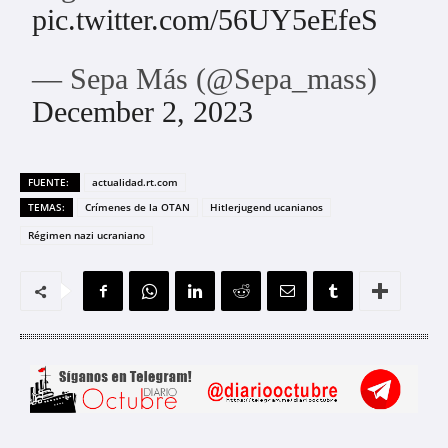
pic.twitter.com/56UY5eEfeS
— Sepa Más (@Sepa_mass)
December 2, 2023
FUENTE:
actualidad.rt.com
TEMAS:
Crímenes de la OTAN
Hitlerjugend ucanianos
Régimen nazi ucraniano