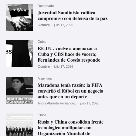
Destacado
Juventud Sandinista ratifica
compromiso con defensa de la paz
Octubre
-
julio 17, 2026
Cuba
EE.UU. vuelve a amenazar a
Cuba y CBS hace de vocera;
Fernández de Cossío responde
Octubre
-
julio 17, 2026
Argentina
Maradona tenía razón: la FIFA
convirtió el fútbol en un negocio
antes que en un deporte
André Abeledo Fernández
-
julio 17, 2026
China
Rusia y China consolidan frente
tecnológico multipolar con
Organización Mundial de