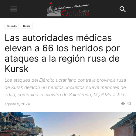
Mundo
Rusia
Las autoridades médicas
elevan a 66 los heridos por
ataques a la región rusa de
Kursk
Los ataques del Ejército ucraniano contra la provincia rusa
de Kursk dejaron 66 heridos, incluidos nueve menores de
edad, comunicó el ministro de Salud ruso, Mijaíl Murashko.
43
agosto 9, 2024