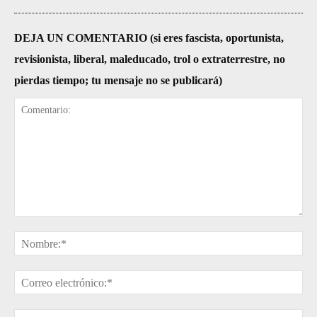
DEJA UN COMENTARIO (si eres fascista, oportunista,
revisionista, liberal, maleducado, trol o extraterrestre, no
pierdas tiempo; tu mensaje no se publicará)
Comentario:
No
Cor
ele
Sit