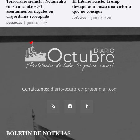
Terrorismo sionista: Netanyahu
El Líbano resiste. Trump
construirá otros 34
desesperado busca una victoria
asentamientos ilegales en
que no consigue
Cisjordania reocupada
Artículos
julio 10, 2026
Destacado
julio 16, 2026
Contáctanos:
diario-octubre@protonmail.com
BOLETÍN DE NOTICIAS