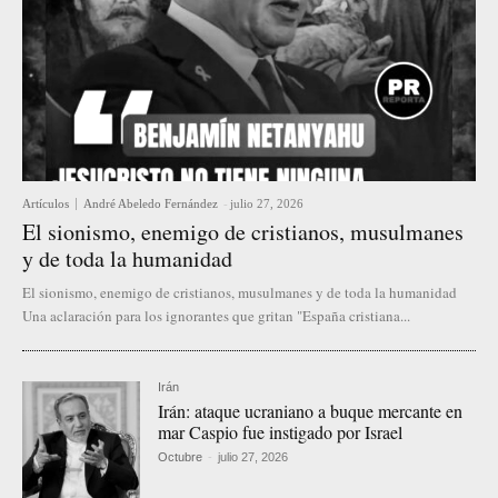
Artículos
André Abeledo Fernández
-
julio 27, 2026
El sionismo, enemigo de cristianos, musulmanes
y de toda la humanidad
El sionismo, enemigo de cristianos, musulmanes y de toda la humanidad
Una aclaración para los ignorantes que gritan "España cristiana...
Irán
Irán: ataque ucraniano a buque mercante en
mar Caspio fue instigado por Israel
Octubre
-
julio 27, 2026