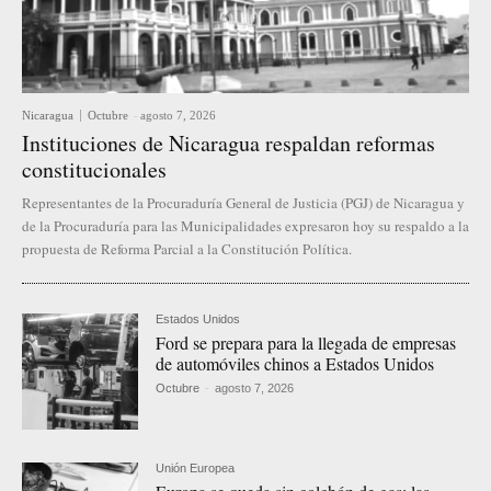
Nicaragua
Octubre
-
agosto 7, 2026
Instituciones de Nicaragua respaldan reformas
constitucionales
Representantes de la Procuraduría General de Justicia (PGJ) de Nicaragua y
de la Procuraduría para las Municipalidades expresaron hoy su respaldo a la
propuesta de Reforma Parcial a la Constitución Política.
Estados Unidos
Ford se prepara para la llegada de empresas
de automóviles chinos a Estados Unidos
Octubre
-
agosto 7, 2026
Unión Europea