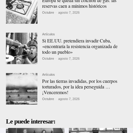
Europa se queda sin colchón de gas: las
reservas caen a mínimos históricos
Octubre
-
agosto 7, 2026
Artículos
Si EE.UU. pretendiera invadir Cuba,
«encontraría la resistencia organizada de
todo un pueblo»
Octubre
-
agosto 7, 2026
Artículos
Por las tierras invadidas, por los cuerpos
torturados, por la idea perseguida …
¡Venceremos!
Octubre
-
agosto 7, 2026
Le puede interesar: