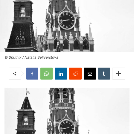
© Sputnik / Natalia Seliverstova