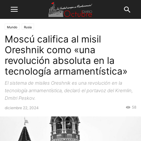
Mundo
Rusia
Moscú califica al misil
Oreshnik como «una
revolución absoluta en la
tecnología armamentística»
El sistema de misiles Oreshnik es una revolución en la
tecnología armamentística, declaró el portavoz del Kremlin,
Dmitri Peskov.
58
diciembre 22, 2024