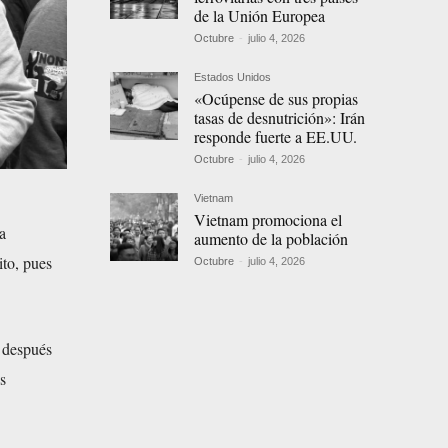
de la Unión Europea
Octubre
-
julio 4, 2026
Estados Unidos
«Ocúpense de sus propias
tasas de desnutrición»: Irán
responde fuerte a EE.UU.
Octubre
-
julio 4, 2026
Vietnam
Vietnam promociona el
a
aumento de la población
ito, pues
Octubre
-
julio 4, 2026
 después
s