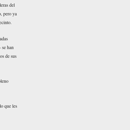
leras del
o, pero ya
ecinto.
ladas
— se han
ios de sus
pleno
lo que les