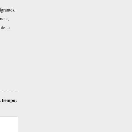
igrantes,
ncia,
de la
s tiempo;