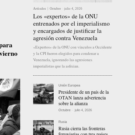
Artículos
Octubre
-
julio 4, 2026
Los «expertos» de la ONU
entrenados por el imperialismo
y encargados de justificar la
agresión contra Venezuela
 para
«Expertos» de la ONU con vínculos a Occidente
nvierno
y la CPI fueron elegidos para condenar a
Venezuela, ignorando las agresiones
imperialistas que la asfixian.
Unión Europea
Presidente de un país de la
OTAN lanza advertencia
sobre la alianza
Octubre
-
julio 4, 2026
Rusia
Rusia cierra las fronteras
ferroviarias con tres países