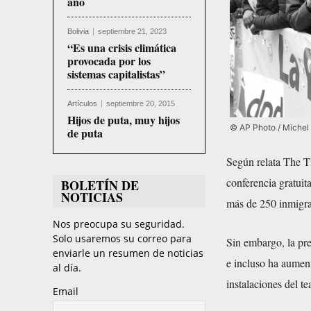
año
Bolivia
septiembre 21, 2023
“Es una crisis climática
provocada por los
sistemas capitalistas”
Artículos
septiembre 20, 2015
Hijos de puta, muy hijos
© AP Photo / Michel 
de puta
Según relata The Ti
conferencia gratuit
BOLETÍN DE
NOTICIAS
más de 250 inmigran
Nos preocupa su seguridad.
Solo usaremos su correo para
Sin embargo, la pr
enviarle un resumen de noticias
e incluso ha aumen
al día.
instalaciones del te
Email