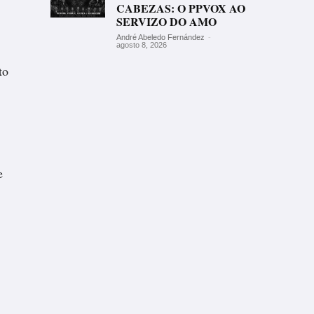
CABEZAS: O PPVOX AO
SERVIZO DO AMO
André Abeledo Fernández
-
agosto 8, 2026
to
e