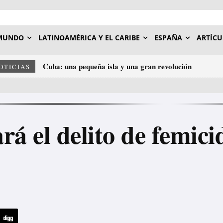
MUNDO
LATINOAMÉRICA Y EL CARIBE
ESPAÑA
ARTÍCU
Cuba: una pequeña isla y una gran revolución
Divide y sirve: el fascismo enfrenta a los pueblos par
OTICIAS
rá el delito de femici