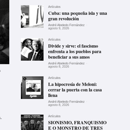
Artículos
Cuba: una pequeña isla y una
gran revolución
André Abeledo Fernández
-
agosto 9, 2026
Artículos
Divide y sirve: el fascismo
enfrenta a los pueblos para
beneficiar a sus amos
André Abeledo Fernández
-
agosto 8, 2026
a
Artículos
La hipocresía de Meloni:
cerrar la puerta con la casa
llena
André Abeledo Fernández
-
agosto 8, 2026
.
Artículos
SIONISMO, FRANQUISMO
E O MONSTRO DE TRES