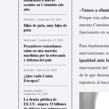
sociales en Colombia este
año
Vamos a elimin
«
Porque esta admi
Artículos
septiembre 20, 2015
nuestra Constitu
Hijos de puta, muy hijos de
puta
funcionario en s
Venezuela
septiembre 21, 2025
Para fundamenta
Pescadores venezolanos
salen en una marcha
intervenciones s
marítima por la soberanía
y defensa del país
igualdad ante la
intervención
del 
Artículos
febrero 20, 2024
de lo que denom
¿Quo vadis Unión
Europea?
injusticia al hac
Estados Unidos
septiembre 19, 2023
R
La deuda pública de
e
EE.UU. supera 33 billones
de dólares por primera vez