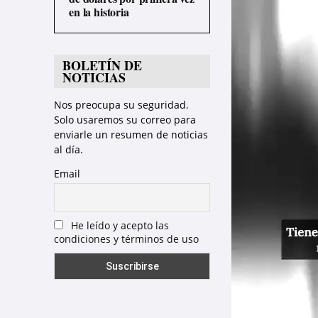
p
en la historia
r
o
BOLETÍN DE
d
NOTICIAS
u
Nos preocupa su seguridad.
c
Solo usaremos su correo para
t
enviarle un resumen de noticias
al día.
o
r
Email
d
e
He leído y acepto las
v
condiciones y términos de uso
í
d
e