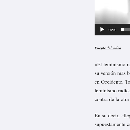
o
00:00
Fuente del vídeo
«El feminismo ra
su versión más b
en Occidente. To
feminismo radica
contra de la otr
En su decir, «ll
supuestamente c