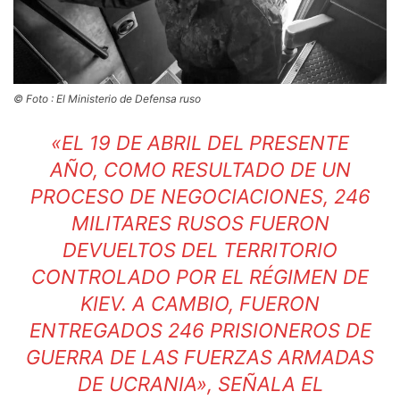
© Foto : El Ministerio de Defensa ruso
«EL 19 DE ABRIL DEL PRESENTE
AÑO, COMO RESULTADO DE UN
PROCESO DE NEGOCIACIONES, 246
MILITARES RUSOS FUERON
DEVUELTOS DEL TERRITORIO
CONTROLADO POR EL RÉGIMEN DE
KIEV. A CAMBIO, FUERON
ENTREGADOS 246 PRISIONEROS DE
GUERRA DE LAS FUERZAS ARMADAS
DE UCRANIA», SEÑALA EL