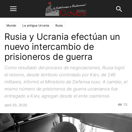
Mundo
La antigua Ucrania
Rusia
Rusia y Ucrania efectúan un
nuevo intercambio de
prisioneros de guerra
Como resultado del proceso de negociaciones, Rusia logró
el retorno, desde territorio controlado por Kiev, de 246
militares, informó el Ministerio de Defensa ruso. A cambio, el
mismo número de prisioneros de guerra ucranianos fue
entregado a Kiev, agregan desde el ente castrense.
55
abril 20, 2025