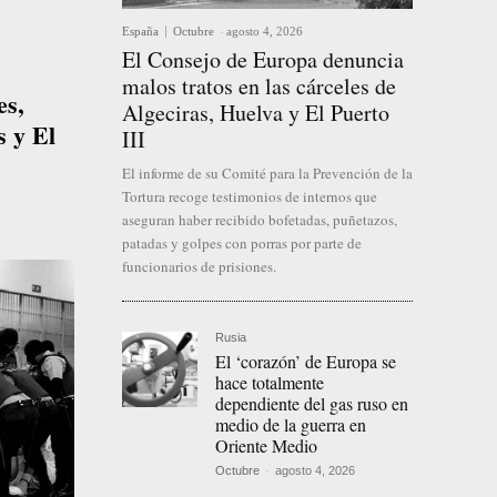
España
Octubre
-
agosto 4, 2026
El Consejo de Europa denuncia
malos tratos en las cárceles de
es,
Algeciras, Huelva y El Puerto
s y El
III
El informe de su Comité para la Prevención de la
Tortura recoge testimonios de internos que
aseguran haber recibido bofetadas, puñetazos,
patadas y golpes con porras por parte de
funcionarios de prisiones.
Rusia
El ‘corazón’ de Europa se
hace totalmente
dependiente del gas ruso en
medio de la guerra en
Oriente Medio
Octubre
-
agosto 4, 2026