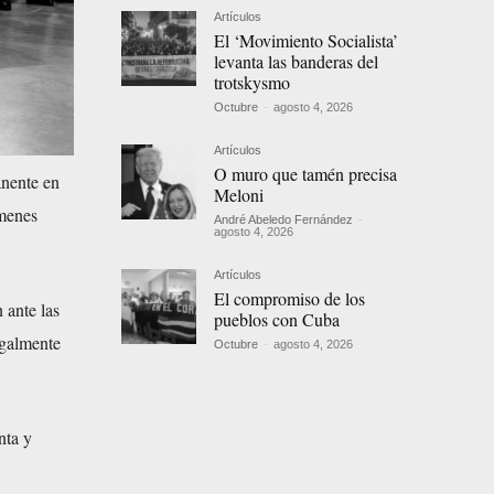
Artículos
El ‘Movimiento Socialista’
levanta las banderas del
trotskysmo
Octubre
-
agosto 4, 2026
Artículos
O muro que tamén precisa
nente en
Meloni
ímenes
André Abeledo Fernández
-
agosto 4, 2026
Artículos
El compromiso de los
 ante las
pueblos con Cuba
egalmente
Octubre
-
agosto 4, 2026
nta y