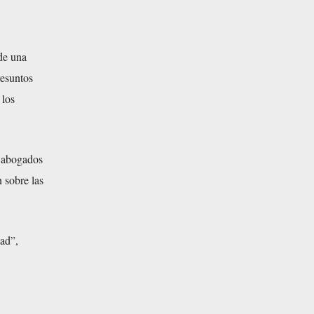
 de una
resuntos
 los
n abogados
 sobre las
dad”,