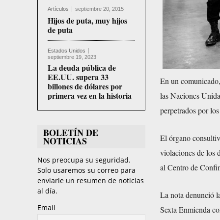
Artículos
septiembre 20, 2015
Hijos de puta, muy hijos
de puta
Estados Unidos
septiembre 19, 2023
La deuda pública de
EE.UU. supera 33
En un comunicado,
billones de dólares por
primera vez en la historia
las Naciones Unida
perpetrados por los
BOLETÍN DE
El órgano consulti
NOTICIAS
violaciones de los 
Nos preocupa su seguridad.
al Centro de Confi
Solo usaremos su correo para
enviarle un resumen de noticias
al día.
La nota denunció l
Email
Sexta Enmienda con