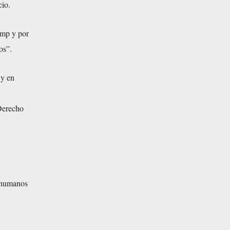
cio.
ump y por
os”.
 y en
 Derecho
Inhumanos