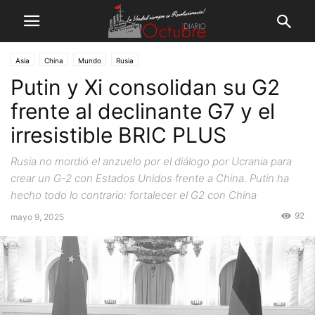
Asia
China
Mundo
Rusia
Putin y Xi consolidan su G2
frente al declinante G7 y el
irresistible BRIC PLUS
Rusia no mordió el anzuelo por el diálogo por Ucrania para
crear un G-2 con Estados Unidos frente a China. Putin ha
hecho todo lo contrario: fortalecer el G2 con China
92
mayo 9, 2025