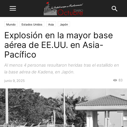
Mundo
Estados Unidos
Asia
Japón
Explosión en la mayor base
aérea de EE.UU. en Asia-
Pacífico
Al menos 4 personas resultaron heridas tras el estallido en
la base aérea de Kadena, en Japón.
83
junio 9, 2025