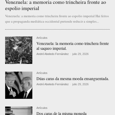
Venezuela: a memoria como trincheira fronte ao
espolio imperial
Venezuela: a memoria como trincheira fronte ao espolio imperial Hai feitos
que a propaganda mediática occidental pretende reducir a simples...
Artículos
Venezuela: la memoria como trinchera frente
al saqueo imperial.
André Abeledo Fernández
-
julio 29, 2026
Artículos
Dúas caras da mesma moeda ensanguentada.
André Abeledo Fernández
-
julio 29, 2026
Artículos
Dos caras de la misma moneda