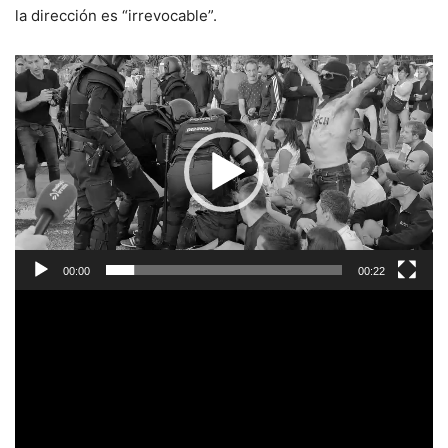
la dirección es “irrevocable”.
Reproductor
de
vídeo
00:00
00:22
Reproductor
de
vídeo