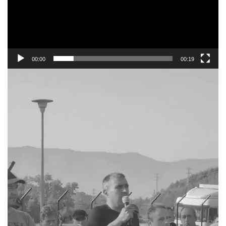
00:00
00:19
Reproductor
de
vídeo