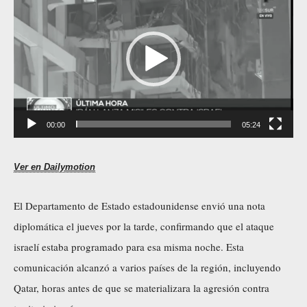
e
p
r
o
d
u
00:00
05:24
c
t
Ver en Dailymotion
o
r
El Departamento de Estado estadounidense envió una nota
d
diplomática el jueves por la tarde, confirmando que el ataque
e
israelí estaba programado para esa misma noche. Esta
v
comunicación alcanzó a varios países de la región, incluyendo
í
Qatar, horas antes de que se materializara la agresión contra
d