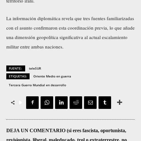
territorio iraní.
e
o
La información diplomática revela que tres fuentes familiarizadas
con el asunto confirmaron esta coordinación previa, lo que añade
una dimensión geopolítica significativa al actual escalamiento
militar entre ambas naciones.
FUENTE:
teleSUR
ETIQUETAS:
Oriente Medio en guerra
Tercera Guerra Mundial en desarrollo
DEJA UN COMENTARIO (si eres fascista, oportunista,
revisionista, liberal, maleducado, trol o extraterrestre, no