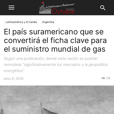
Latinoamérica y El Caribe
Argentina
El país suramericano que se
convertirá el ficha clave para
el suministro mundial de gas
Según una publicación, desde esta nación se podrían
remodelar "significativamente los mercados y la geopolítica
energética".
38
junio 21, 2025